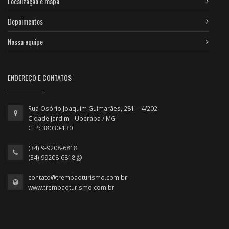
Localização e mapa
Depoimentos
Nossa equipe
ENDEREÇO E CONTATOS
Rua Osório Joaquim Guimarães, 281 - 4/202
Cidade Jardim - Uberaba / MG
CEP: 38030-130
(34) 9-9208-6818
(34) 99208-6818
contato@trembaoturismo.com.br
www.trembaoturismo.com.br