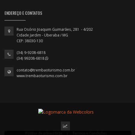
ENDEREÇO E CONTATOS
Rua Osório Joaquim Guimarães, 281 - 4/202
Cidade Jardim - Uberaba / MG
CEP: 38030-130
(34) 9-9208-6818
(34) 99208-6818
contato@trembaoturismo.com.br
www.trembaoturismo.com.br
Política de privacidade
|
Termos e Condições